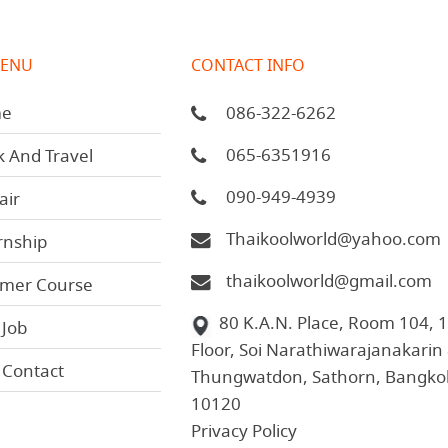
MENU
CONTACT INFO
e
086-322-6262
065-6351916
 And Travel
090-949-4939
air
Thaikoolworld@yahoo.com
rnship
thaikoolworld@gmail.com
mer Course
80 K.A.N. Place, Room 104, 1
 Job
Floor, Soi Narathiwarajanakarin 
 Contact
Thungwatdon, Sathorn, Bangko
10120
Privacy Policy