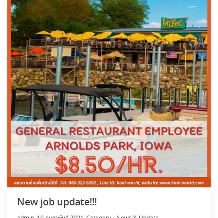
New job update!!!
by