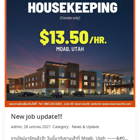
New job update!!!
by
admin
28 มกราคม 2021
News & Update
งานใหม่มาอีกแล้วจ้า วันนี้มากับงานเฮ้าที่ Moab, Utah ——&#0…