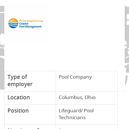
งานพนักงานในร้านอาหารที่เมืองสุดคูล
อย่าง Arnolds Park รัฐ งานนี้น้องๆ
จะได้เปิดประสบการณ์ในการทำอาหาร…
การันตีว่าได้ความรู้ใหม่ๆและสามารถนำ
ไปปรับใช้ได้แน่นอน เมืองนี้ยินดีต้อนรับ
เด็ก J1 แบบเป็นกันเองมากๆ เรียกว่ามี
group และกิจกรรมต่างๆ ให้น้องๆ
เลือก join กันได้แบบไม่มีเบื่อ แถมได้เพื่อนใหม่ๆ หลายเชื้อชาติ…
speak English รัวๆ กันไปเลย อย่าพลาดนะคะ
Type of
Pool Company
employer
Location
Columbus, Ohio
Position
Lifeguard/ Pool
Technicians